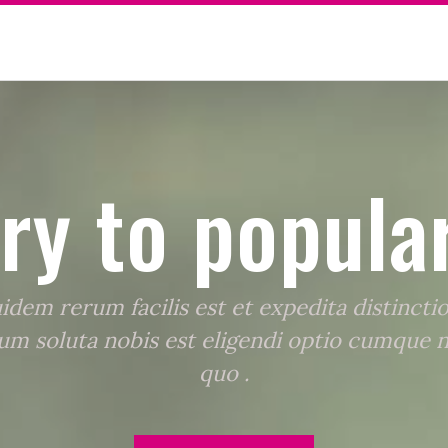
ry to popular
dem rerum facilis est et expedita distincti
m soluta nobis est eligendi optio cumque n
quo .