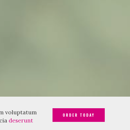
ium voluptatum
ORDER TODAY
icia
deserunt