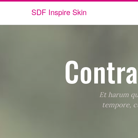
Skip
to
SDF Inspire Skin
content
Contra
Et harum qui
tempore, cu