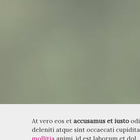
At vero eos et
accusamus et iusto
odi
deleniti atque sint occaecati cupidita
mollitia
animi, id est laborum et dol.